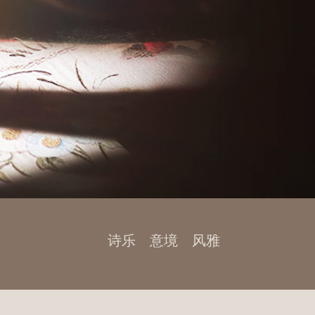
诗乐 意境 风雅