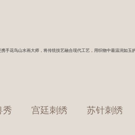
更携手花鸟山水画大师，将传统技艺融合现代工艺，用织物中最温润如玉
粤秀 宫廷刺绣 苏针刺绣 