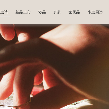
于惠谊
新品上市
寝品
真芯
家居品
小惠周边